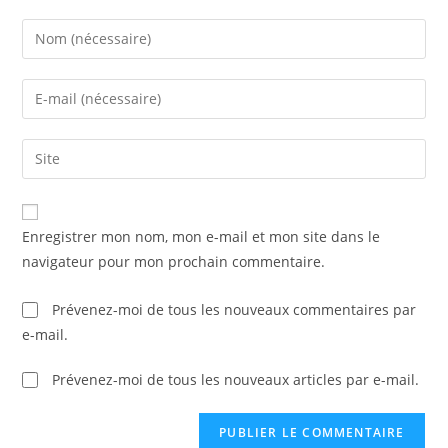
Enter
your
name
Enter
or
your
username
email
Saisir
to
address
l’URL
comment
to
de
comment
votre
Enregistrer mon nom, mon e-mail et mon site dans le
site
navigateur pour mon prochain commentaire.
(facultatif)
Prévenez-moi de tous les nouveaux commentaires par
e-mail.
Prévenez-moi de tous les nouveaux articles par e-mail.