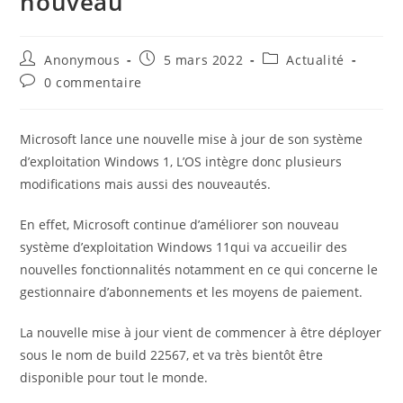
nouveau
Auteur/autrice
Publication
Post
Anonymous
5 mars 2022
Actualité
de
publiée :
category:
Commentaires
0 commentaire
la
de
publication :
la
publication :
Microsoft lance une nouvelle mise à jour de son système
d’exploitation Windows 1, L’OS intègre donc plusieurs
modifications mais aussi des nouveautés.
En effet, Microsoft continue d’améliorer son nouveau
système d’exploitation Windows 11qui va accueilir des
nouvelles fonctionnalités notamment en ce qui concerne le
gestionnaire d’abonnements et les moyens de paiement.
La nouvelle mise à jour vient de commencer à être déployer
sous le nom de build 22567, et va très bientôt être
disponible pour tout le monde.