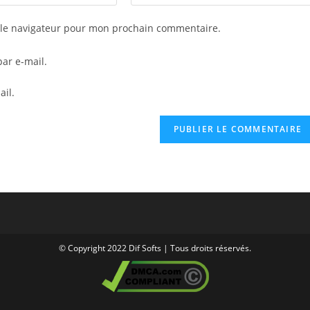
l’URL
de
 le navigateur pour mon prochain commentaire.
votre
site
ar e-mail.
(facultatif)
ail.
© Copyright 2022 Dif Softs | Tous droits réservés.