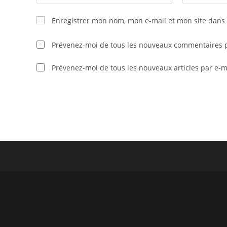
your
your
name
email
Enregistrer mon nom, mon e-mail et mon site dans
or
address
username
to
Prévenez-moi de tous les nouveaux commentaires p
to
comment
comment
Prévenez-moi de tous les nouveaux articles par e-m