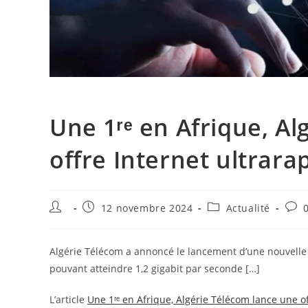
Une 1ʳᵉ en Afrique, A
offre Internet ultrara
Auteur/autrice
Publication
Post
Com
12 novembre 2024
Actualité
de
publiée :
category:
de
la
la
publication :
publ
Algérie Télécom a annoncé le lancement d’une nouvelle o
pouvant atteindre 1,2 gigabit par seconde […]
L’article
Une 1ʳᵉ en Afrique, Algérie Télécom lance une o