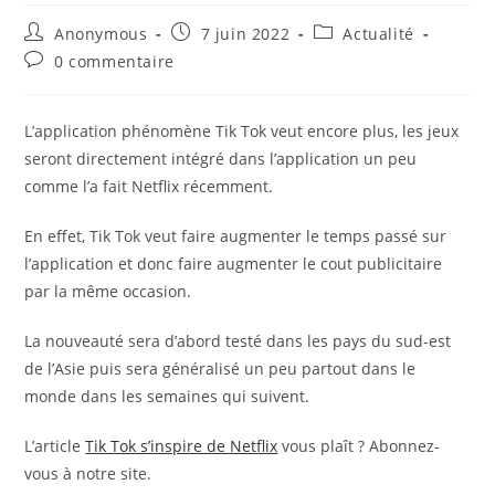
Auteur/autrice
Publication
Post
Anonymous
7 juin 2022
Actualité
de
publiée :
category:
Commentaires
0 commentaire
la
de
publication :
la
publication :
L’application phénomène Tik Tok veut encore plus, les jeux
seront directement intégré dans l’application un peu
comme l’a fait Netflix récemment.
En effet, Tik Tok veut faire augmenter le temps passé sur
l’application et donc faire augmenter le cout publicitaire
par la même occasion.
La nouveauté sera d’abord testé dans les pays du sud-est
de l’Asie puis sera généralisé un peu partout dans le
monde dans les semaines qui suivent.
L’article
Tik Tok s’inspire de Netflix
vous plaît ? Abonnez-
vous à notre site.