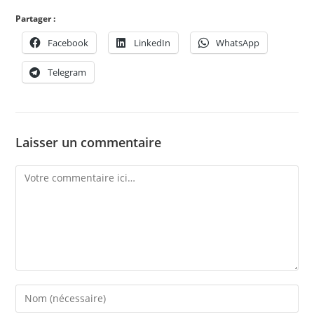
Partager :
Facebook
LinkedIn
WhatsApp
Telegram
Laisser un commentaire
Comment
Enter
your