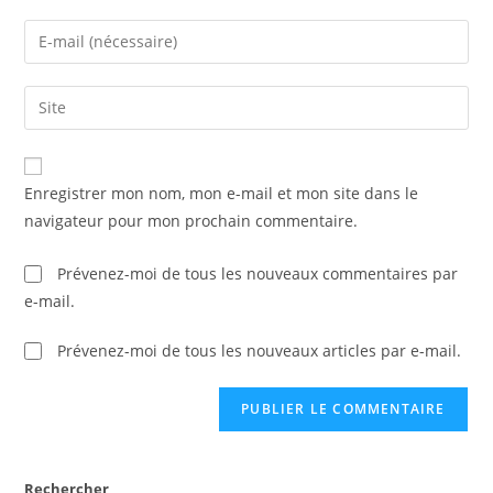
name
Enter
or
your
username
email
Saisir
to
address
l’URL
comment
to
de
comment
votre
Enregistrer mon nom, mon e-mail et mon site dans le
site
navigateur pour mon prochain commentaire.
(facultatif)
Prévenez-moi de tous les nouveaux commentaires par
e-mail.
Prévenez-moi de tous les nouveaux articles par e-mail.
Rechercher