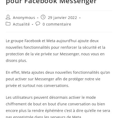
pour Facebook Messenger
Auteur/autrice
Publication
Anonymous
29 janvier 2022
de
publiée :
Post
Commentaires
Actualité
0 commentaire
la
category:
de
publication :
la
publication :
Le groupe Facebook et Meta aujourd’hui ajoute deux
nouvelles fonctionnalités pour renforcer la sécurité et la
protection de la vie privée sur Messenger, nous vous en
disons plus.
En effet, Meta ajoutes deux nouvelles fonctionnalités qu’on
peut activer sur Messenger afin de protéger notre vie
privée et surtout nos conversations.
Les utilisateurs peuvent désormais activer le mode
chiffrement de bout en bout d’une conversation ou bien
encore plus la rendre éphémère c’est à dire qu’elle ne sera
pas enregistrée dans les serveurs de Meta.