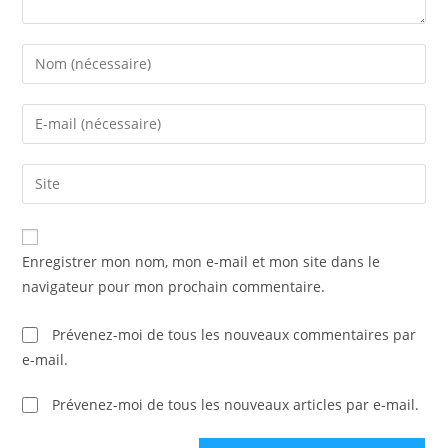
Enter
your
name
Enter
or
your
username
email
Saisir
to
address
l’URL
comment
to
de
comment
votre
Enregistrer mon nom, mon e-mail et mon site dans le
site
navigateur pour mon prochain commentaire.
(facultatif)
Prévenez-moi de tous les nouveaux commentaires par
e-mail.
Prévenez-moi de tous les nouveaux articles par e-mail.