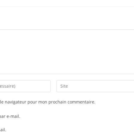
Saisir
l’URL
de
 le navigateur pour mon prochain commentaire.
votre
site
ar e-mail.
(facultatif)
ail.