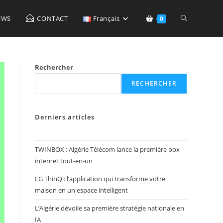
Toggle
EWS
CONTACT
Français
0
website
Rechercher
RECHERCHER
search
Derniers articles
TWINBOX : Algérie Télécom lance la première box
internet tout-en-un
LG ThinQ : l’application qui transforme votre
maison en un espace intelligent
L’Algérie dévoile sa première stratégie nationale en
IA