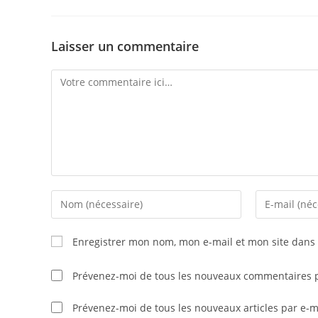
Laisser un commentaire
Comment
Enter
Enter
your
your
name
email
Enregistrer mon nom, mon e-mail et mon site dans
or
address
username
to
Prévenez-moi de tous les nouveaux commentaires p
to
comment
comment
Prévenez-moi de tous les nouveaux articles par e-m