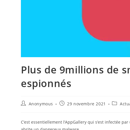
Plus de 9millions de
espionnés
Auteur/autrice
Publication
Post
Anonymous
29 novembre 2021
Actu
de
publiée :
category
la
publication :
C’est essentiellement l’AppGallery qui s’est infectée par
abrite un dangereux malware.