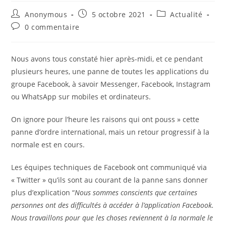
Auteur/autrice
Publication
Post
Anonymous
5 octobre 2021
Actualité
de
publiée :
category:
Commentaires
0 commentaire
la
de
publication :
la
publication :
Nous avons tous constaté hier après-midi, et ce pendant
plusieurs heures, une panne de toutes les applications du
groupe Facebook, à savoir Messenger, Facebook, Instagram
ou WhatsApp sur mobiles et ordinateurs.
On ignore pour l’heure les raisons qui ont pouss » cette
panne d’ordre international, mais un retour progressif à la
normale est en cours.
Les équipes techniques de Facebook ont communiqué via
« Twitter » qu’ils sont au courant de la panne sans donner
plus d’explication “
Nous sommes conscients que certaines
personnes ont des difficultés à accéder à l’application Facebook.
Nous travaillons pour que les choses reviennent à la normale le