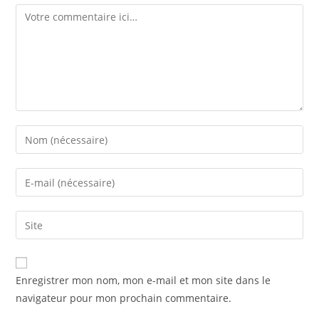
Comment
Enter
your
name
Enter
or
your
username
email
Saisir
to
address
l’URL
comment
to
de
comment
votre
Enregistrer mon nom, mon e-mail et mon site dans le
site
navigateur pour mon prochain commentaire.
(facultatif)