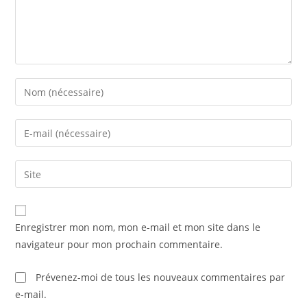
Enter
your
name
Enter
or
your
username
email
Saisir
to
address
l’URL
comment
to
de
comment
votre
Enregistrer mon nom, mon e-mail et mon site dans le
site
navigateur pour mon prochain commentaire.
(facultatif)
Prévenez-moi de tous les nouveaux commentaires par
e-mail.