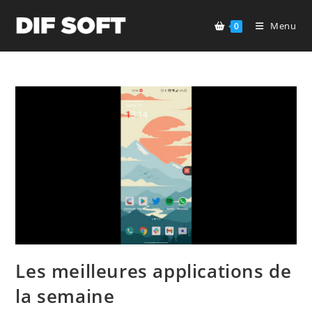
Skip
to
Menu
0
content
Les meilleures applications de
la semaine