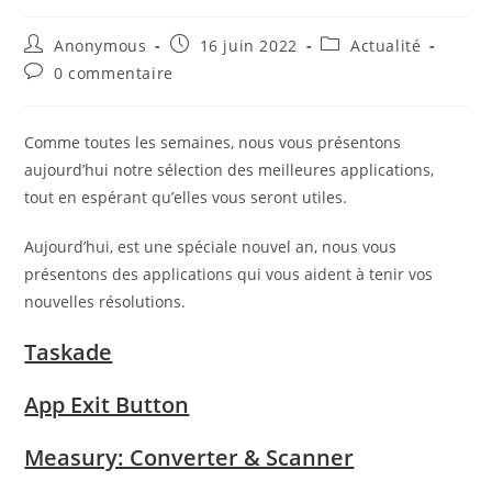
Auteur/autrice
Publication
Post
Anonymous
16 juin 2022
Actualité
de
publiée :
category:
Commentaires
0 commentaire
la
de
publication :
la
publication :
Comme toutes les semaines, nous vous présentons
aujourd’hui notre sélection des meilleures applications,
tout en espérant qu’elles vous seront utiles.
Aujourd’hui, est une spéciale nouvel an, nous vous
présentons des applications qui vous aident à tenir vos
nouvelles résolutions.
Taskade
App Exit Button
Measury: Converter & Scanner