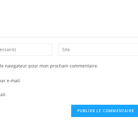
Saisir
l’URL
de
 le navigateur pour mon prochain commentaire.
votre
site
ar e-mail.
(facultatif)
ail.