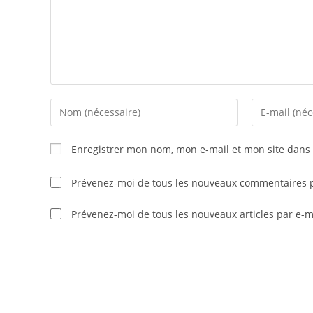
Enter
Enter
your
your
name
email
Enregistrer mon nom, mon e-mail et mon site dans
or
address
username
to
Prévenez-moi de tous les nouveaux commentaires p
to
comment
comment
Prévenez-moi de tous les nouveaux articles par e-m