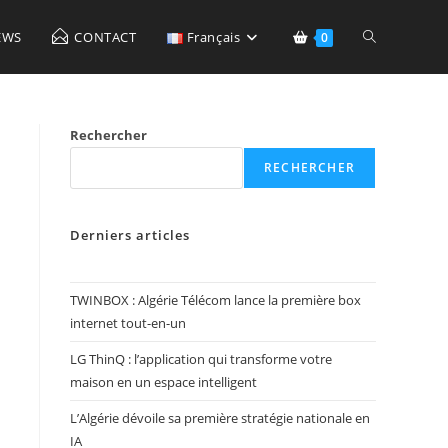
Toggle
EWS
CONTACT
Français
0
website
Rechercher
RECHERCHER
search
Derniers articles
TWINBOX : Algérie Télécom lance la première box
internet tout-en-un
LG ThinQ : l’application qui transforme votre
maison en un espace intelligent
L’Algérie dévoile sa première stratégie nationale en
IA