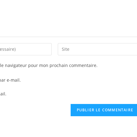
Saisir
l’URL
de
 le navigateur pour mon prochain commentaire.
votre
site
ar e-mail.
(facultatif)
ail.