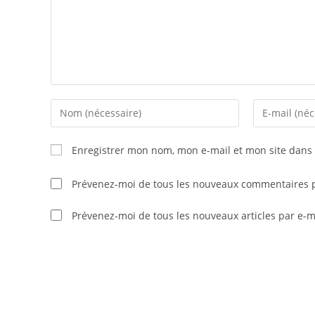
Enter
Enter
your
your
name
email
Enregistrer mon nom, mon e-mail et mon site dans
or
address
username
to
Prévenez-moi de tous les nouveaux commentaires p
to
comment
comment
Prévenez-moi de tous les nouveaux articles par e-m