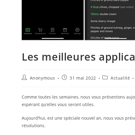
Les meilleures applic
Auteur/autrice
Publication
Post
Anonymous
31 mai 2022
Actualité
de
publiée :
category:
la
publication :
Comme toutes les semaines, nous vous présentons aujour
espérant qu’elles vous seront utiles.
Aujourd’hui, est une spéciale nouvel an, nous vous prés
résolutions.