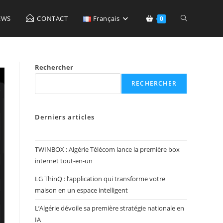
Toggle
EWS
CONTACT
Français
0
website
Rechercher
RECHERCHER
search
Derniers articles
TWINBOX : Algérie Télécom lance la première box
internet tout-en-un
LG ThinQ : l’application qui transforme votre
maison en un espace intelligent
L’Algérie dévoile sa première stratégie nationale en
IA