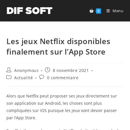
Skip
to
Menu
0
content
Les jeux Netflix disponibles
finalement sur l’App Store
Auteur/autrice
Publication
Anonymous
8 novembre 2021
de
publiée :
Post
Commentaires
Actualité
0 commentaire
la
category:
de
publication :
la
publication :
Alors que Netflix peut proposer ses jeux directement sur
son application sur Android, les choses sont plus
compliquées sur iOS puisque les jeux vont devoir passer
par l’App Store.