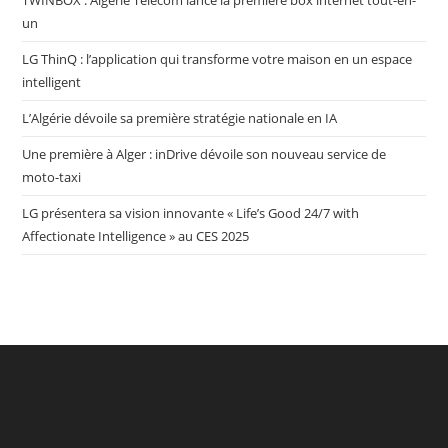
TWINBOX : Algérie Télécom lance la première box internet tout-en-
un
LG ThinQ : l’application qui transforme votre maison en un espace
intelligent
L’Algérie dévoile sa première stratégie nationale en IA
Une première à Alger : inDrive dévoile son nouveau service de
moto-taxi
LG présentera sa vision innovante « Life’s Good 24/7 with
Affectionate Intelligence » au CES 2025