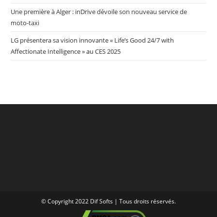
Une première à Alger : inDrive dévoile son nouveau service de
moto-taxi
LG présentera sa vision innovante « Life’s Good 24/7 with
Affectionate Intelligence » au CES 2025
© Copyright 2022 Dif Softs | Tous droits réservés.