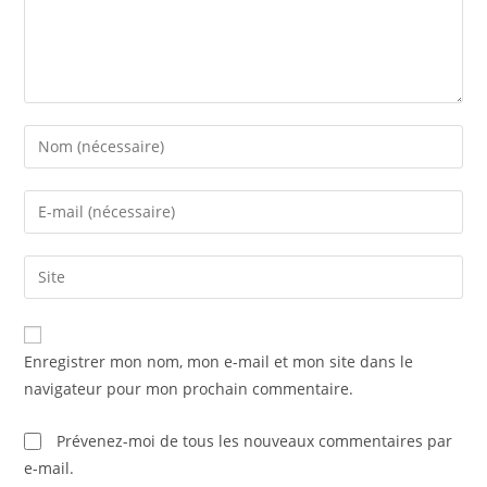
Enter
your
name
Enter
or
your
username
email
Saisir
to
address
l’URL
comment
to
de
comment
votre
Enregistrer mon nom, mon e-mail et mon site dans le
site
navigateur pour mon prochain commentaire.
(facultatif)
Prévenez-moi de tous les nouveaux commentaires par
e-mail.