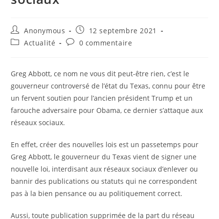
Auteur/autrice
Publication
Anonymous
12 septembre 2021
de
publiée :
Post
Commentaires
Actualité
0 commentaire
la
category:
de
publication :
la
publication :
Greg Abbott, ce nom ne vous dit peut-être rien, c’est le
gouverneur controversé de l’état du Texas, connu pour être
un fervent soutien pour l’ancien président Trump et un
farouche adversaire pour Obama, ce dernier s’attaque aux
réseaux sociaux.
En effet, créer des nouvelles lois est un passetemps pour
Greg Abbott, le gouverneur du Texas vient de signer une
nouvelle loi, interdisant aux réseaux sociaux d’enlever ou
bannir des publications ou statuts qui ne correspondent
pas à la bien pensance ou au politiquement correct.
Aussi, toute publication supprimée de la part du réseau