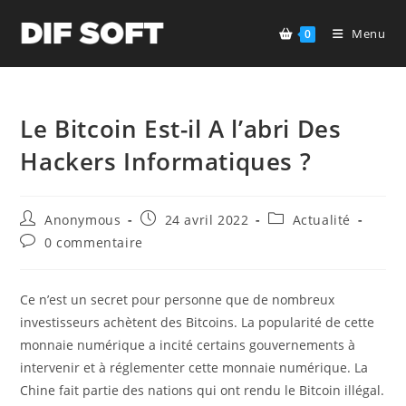
Skip
to
Menu
0
content
Le Bitcoin Est-il A l’abri Des
Hackers Informatiques ?
Auteur/autrice
Publication
Post
Anonymous
24 avril 2022
Actualité
de
publiée :
category:
Commentaires
0 commentaire
la
de
publication :
la
publication :
Ce n’est un secret pour personne que de nombreux
investisseurs achètent des Bitcoins. La popularité de cette
monnaie numérique a incité certains gouvernements à
intervenir et à réglementer cette monnaie numérique. La
Chine fait partie des nations qui ont rendu le Bitcoin illégal.