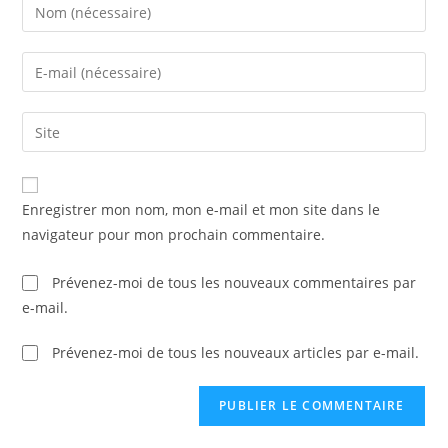
Enter
your
name
Enter
or
your
username
email
Saisir
to
address
l’URL
comment
to
de
comment
votre
Enregistrer mon nom, mon e-mail et mon site dans le
site
navigateur pour mon prochain commentaire.
(facultatif)
Prévenez-moi de tous les nouveaux commentaires par
e-mail.
Prévenez-moi de tous les nouveaux articles par e-mail.