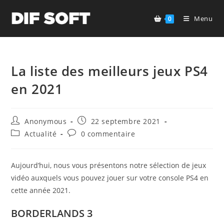
Skip
to
Menu
0
content
La liste des meilleurs jeux PS4
en 2021
Auteur/autrice
Publication
Anonymous
22 septembre 2021
de
publiée :
Post
Commentaires
Actualité
0 commentaire
la
category:
de
publication :
la
publication :
Aujourd’hui, nous vous présentons notre sélection de jeux
vidéo auxquels vous pouvez jouer sur votre console PS4 en
cette année 2021.
BORDERLANDS 3