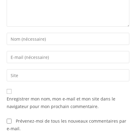
Enter
your
name
Enter
or
your
username
email
Saisir
to
address
l’URL
comment
to
de
comment
votre
Enregistrer mon nom, mon e-mail et mon site dans le
site
navigateur pour mon prochain commentaire.
(facultatif)
Prévenez-moi de tous les nouveaux commentaires par
e-mail.