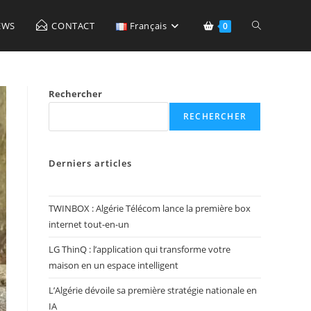
Toggle
EWS
CONTACT
Français
0
website
Rechercher
RECHERCHER
search
Derniers articles
TWINBOX : Algérie Télécom lance la première box
internet tout-en-un
LG ThinQ : l’application qui transforme votre
maison en un espace intelligent
L’Algérie dévoile sa première stratégie nationale en
IA