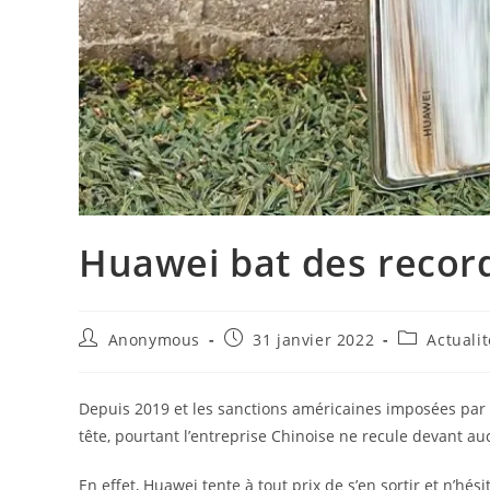
Huawei bat des record
Auteur/autrice
Publication
Post
Anonymous
31 janvier 2022
Actualit
de
publiée :
category:
la
publication :
Depuis 2019 et les sanctions américaines imposées par
tête, pourtant l’entreprise Chinoise ne recule devant auc
En effet, Huawei tente à tout prix de s’en sortir et n’h