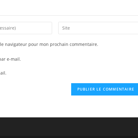
Saisir
l’URL
de
 le navigateur pour mon prochain commentaire.
votre
site
ar e-mail.
(facultatif)
ail.