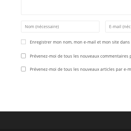
Enter
Enter
your
your
name
email
Enregistrer mon nom, mon e-mail et mon site dans
or
address
username
to
Prévenez-moi de tous les nouveaux commentaires p
to
comment
comment
Prévenez-moi de tous les nouveaux articles par e-m