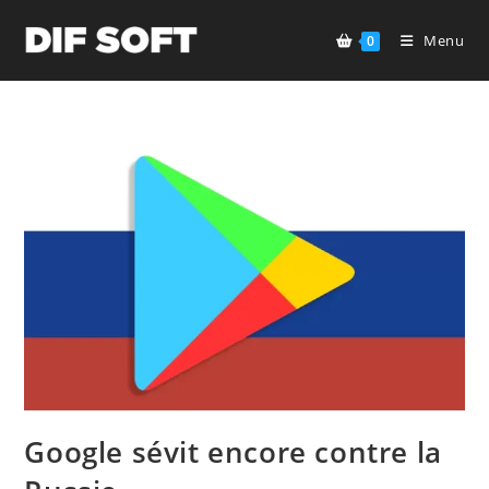
Skip
to
Menu
0
content
Google sévit encore contre la