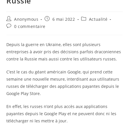
Russie
Auteur/autrice
Publication
Post
Anonymous
6 mai 2022
Actualité
de
publiée :
category:
Commentaires
0 commentaire
la
de
publication :
la
publication :
Depuis la guerre en Ukraine, elles sont plusieurs
entreprises à avoir pris des décisions parfois draconiennes
contre la Russie mais aussi contre les utilisateurs russes.
C’est le cas du géant américain Google, qui prend cette
semaine une nouvelle mesure, interdisant aux utilisateurs
russes de télécharger des applications payantes depuis le
Google Play Store.
En effet, les russes n’ont plus accès aux applications
payantes depuis le Google Play et ne peuvent donc ni les
télécharger ni les mettre à jour.