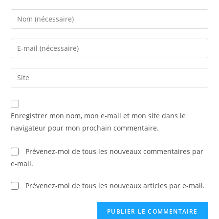
Enter
your
name
Enter
or
your
username
email
Saisir
to
address
l’URL
comment
to
de
comment
votre
Enregistrer mon nom, mon e-mail et mon site dans le
site
navigateur pour mon prochain commentaire.
(facultatif)
Prévenez-moi de tous les nouveaux commentaires par
e-mail.
Prévenez-moi de tous les nouveaux articles par e-mail.