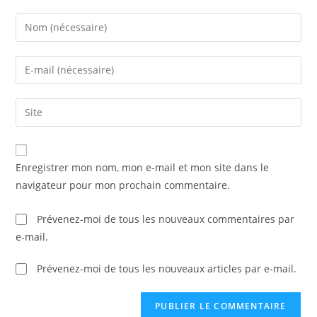
Enter
your
name
Enter
or
your
username
email
Saisir
to
address
l’URL
comment
to
de
comment
votre
Enregistrer mon nom, mon e-mail et mon site dans le
site
navigateur pour mon prochain commentaire.
(facultatif)
Prévenez-moi de tous les nouveaux commentaires par
e-mail.
Prévenez-moi de tous les nouveaux articles par e-mail.