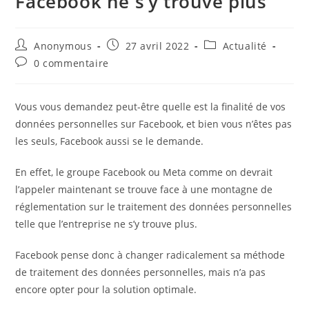
Facebook ne s’y trouve plus
Auteur/autrice
Publication
Post
Anonymous
27 avril 2022
Actualité
de
publiée :
category:
Commentaires
0 commentaire
la
de
publication :
la
publication :
Vous vous demandez peut-être quelle est la finalité de vos
données personnelles sur Facebook, et bien vous n’êtes pas
les seuls, Facebook aussi se le demande.
En effet, le groupe Facebook ou Meta comme on devrait
l’appeler maintenant se trouve face à une montagne de
réglementation sur le traitement des données personnelles
telle que l’entreprise ne s’y trouve plus.
Facebook pense donc à changer radicalement sa méthode
de traitement des données personnelles, mais n’a pas
encore opter pour la solution optimale.