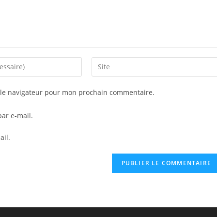
Saisir
l’URL
de
 le navigateur pour mon prochain commentaire.
votre
site
ar e-mail.
(facultatif)
ail.