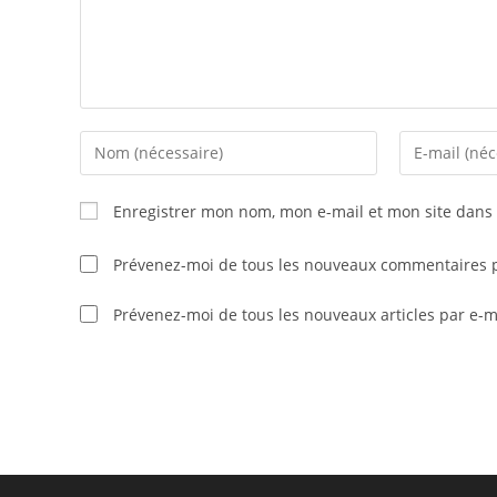
Enter
Enter
your
your
name
email
Enregistrer mon nom, mon e-mail et mon site dans
or
address
username
to
Prévenez-moi de tous les nouveaux commentaires p
to
comment
comment
Prévenez-moi de tous les nouveaux articles par e-m