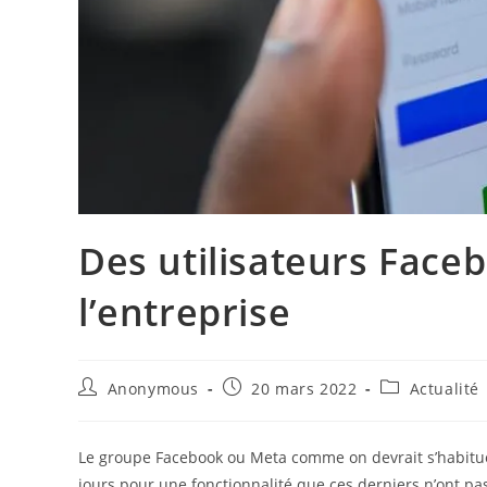
Des utilisateurs Face
l’entreprise
Auteur/autrice
Publication
Post
Anonymous
20 mars 2022
Actualité
de
publiée :
category:
la
publication :
Le groupe Facebook ou Meta comme on devrait s’habituer
jours pour une fonctionnalité que ces derniers n’ont pas