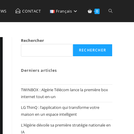
Toggle
EWS
CONTACT
Français
0
website
Rechercher
RECHERCHER
search
Derniers articles
TWINBOX : Algérie Télécom lance la première box
internet tout-en-un
LG ThinQ : l’application qui transforme votre
maison en un espace intelligent
L’Algérie dévoile sa première stratégie nationale en
IA