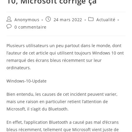
10, Microsoft corrige ça
Auteur/autrice
Publication
Post
Anonymous
24 mars 2022
Actualité
de
publiée :
category:
Commentaires
0 commentaire
la
de
publication :
la
publication :
Plusieurs utilisateurs un peu partout dans le monde, dont
l’auteur de cet article qui utilisent toujours Windows 10 ont
remarqué des écrans bleus récemment sur leur
ordinateurs.
Windows-10-Update
Bien entendu, les causes de cet incident peuvent varier,
mais une raison en particulier retient l’attention de
Microsoft, il s’agit du Bluetooth.
En effet, l’application Bluetooth a causé pas mal d’écrans
bleus récemment, tellement que Microsoft vient juste de