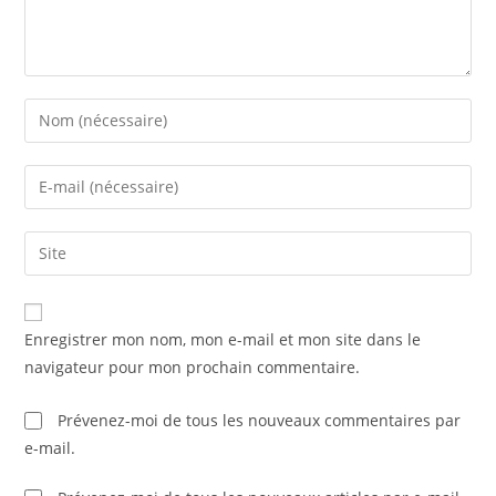
Enter
your
name
Enter
or
your
username
email
Saisir
to
address
l’URL
comment
to
de
comment
votre
Enregistrer mon nom, mon e-mail et mon site dans le
site
navigateur pour mon prochain commentaire.
(facultatif)
Prévenez-moi de tous les nouveaux commentaires par
e-mail.