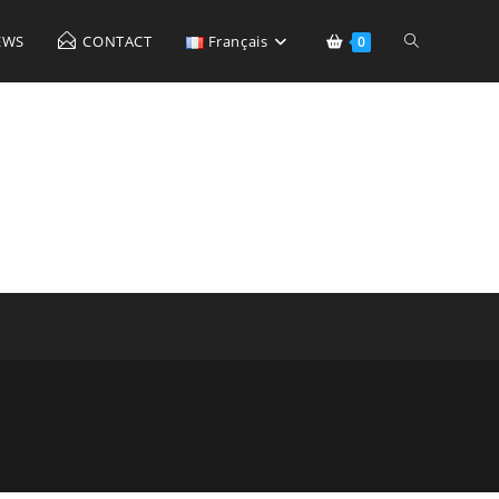
Toggle
EWS
CONTACT
Français
0
website
search