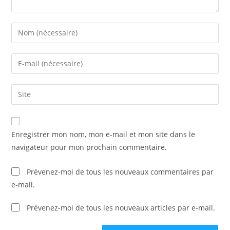
Enter
your
name
Enter
or
your
username
email
Saisir
to
address
l’URL
comment
to
de
comment
votre
Enregistrer mon nom, mon e-mail et mon site dans le
site
navigateur pour mon prochain commentaire.
(facultatif)
Prévenez-moi de tous les nouveaux commentaires par
e-mail.
Prévenez-moi de tous les nouveaux articles par e-mail.