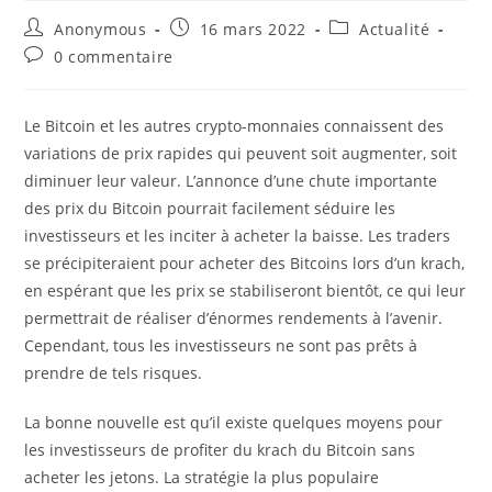
Auteur/autrice
Publication
Post
Anonymous
16 mars 2022
Actualité
de
publiée :
category:
Commentaires
0 commentaire
la
de
publication :
la
publication :
Le Bitcoin et les autres crypto-monnaies connaissent des
variations de prix rapides qui peuvent soit augmenter, soit
diminuer leur valeur. L’annonce d’une chute importante
des prix du Bitcoin pourrait facilement séduire les
investisseurs et les inciter à acheter la baisse. Les traders
se précipiteraient pour acheter des Bitcoins lors d’un krach,
en espérant que les prix se stabiliseront bientôt, ce qui leur
permettrait de réaliser d’énormes rendements à l’avenir.
Cependant, tous les investisseurs ne sont pas prêts à
prendre de tels risques.
La bonne nouvelle est qu’il existe quelques moyens pour
les investisseurs de profiter du krach du Bitcoin sans
acheter les jetons. La stratégie la plus populaire