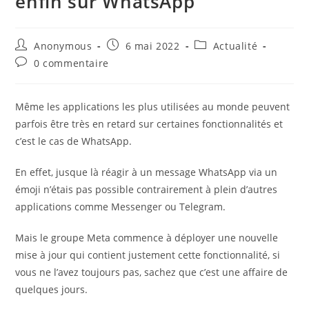
enfin sur WhatsApp
Auteur/autrice
Publication
Post
Anonymous
6 mai 2022
Actualité
de
publiée :
category:
Commentaires
0 commentaire
la
de
publication :
la
publication :
Même les applications les plus utilisées au monde peuvent
parfois être très en retard sur certaines fonctionnalités et
c’est le cas de WhatsApp.
En effet, jusque là réagir à un message WhatsApp via un
émoji n’étais pas possible contrairement à plein d’autres
applications comme Messenger ou Telegram.
Mais le groupe Meta commence à déployer une nouvelle
mise à jour qui contient justement cette fonctionnalité, si
vous ne l’avez toujours pas, sachez que c’est une affaire de
quelques jours.