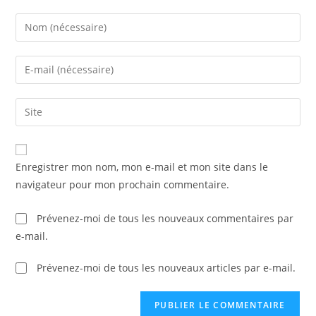
Enter
your
name
Enter
or
your
username
email
Saisir
to
address
l’URL
comment
to
de
comment
votre
Enregistrer mon nom, mon e-mail et mon site dans le
site
navigateur pour mon prochain commentaire.
(facultatif)
Prévenez-moi de tous les nouveaux commentaires par
e-mail.
Prévenez-moi de tous les nouveaux articles par e-mail.