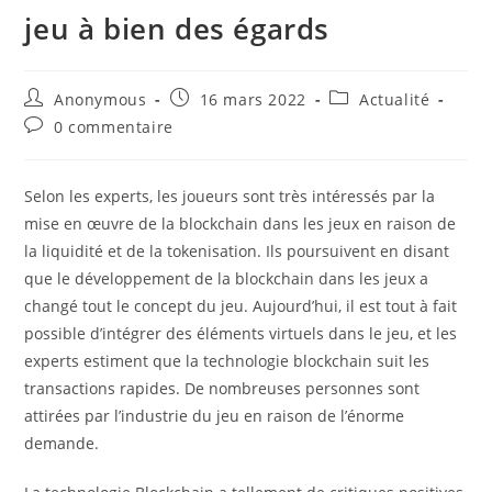
jeu à bien des égards
Auteur/autrice
Publication
Post
Anonymous
16 mars 2022
Actualité
de
publiée :
category:
Commentaires
0 commentaire
la
de
publication :
la
publication :
Selon les experts, les joueurs sont très intéressés par la
mise en œuvre de la blockchain dans les jeux en raison de
la liquidité et de la tokenisation. Ils poursuivent en disant
que le développement de la blockchain dans les jeux a
changé tout le concept du jeu. Aujourd’hui, il est tout à fait
possible d’intégrer des éléments virtuels dans le jeu, et les
experts estiment que la technologie blockchain suit les
transactions rapides. De nombreuses personnes sont
attirées par l’industrie du jeu en raison de l’énorme
demande.