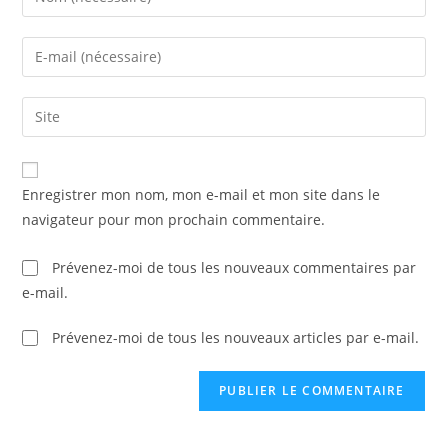
your
name
Enter
or
your
username
email
Saisir
to
address
l’URL
comment
to
de
comment
votre
Enregistrer mon nom, mon e-mail et mon site dans le
site
navigateur pour mon prochain commentaire.
(facultatif)
Prévenez-moi de tous les nouveaux commentaires par
e-mail.
Prévenez-moi de tous les nouveaux articles par e-mail.