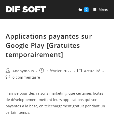
Skip
to
Menu
0
content
Applications payantes sur
Google Play [Gratuites
temporairement]
Auteur/autrice
Publication
Post
Anonymous
3 février 2022
Actualité
de
publiée :
category:
Commentaires
0 commentaire
la
de
publication :
la
publication :
Il arrive pour des raisons marketing, que certaines boites
de développement mettent leurs applications qui sont
payantes à la base, en téléchargement gratuit pendant un
certain temps.