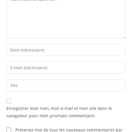
Enter
your
name
Enter
or
your
username
email
Saisir
to
address
l’URL
comment
to
de
comment
votre
Enregistrer mon nom, mon e-mail et mon site dans le
site
navigateur pour mon prochain commentaire.
(facultatif)
Prévenez-moi de tous les nouveaux commentaires par