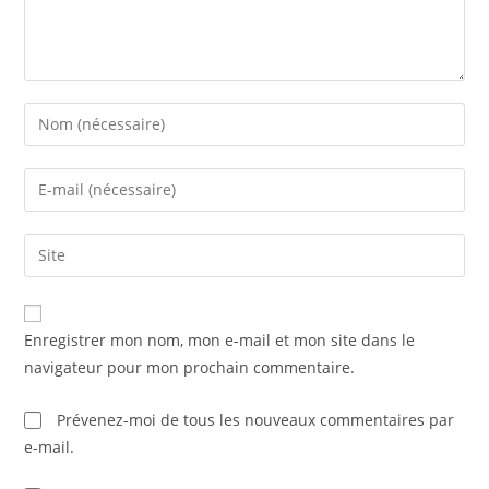
Enter
your
name
Enter
or
your
username
email
Saisir
to
address
l’URL
comment
to
de
comment
votre
Enregistrer mon nom, mon e-mail et mon site dans le
site
navigateur pour mon prochain commentaire.
(facultatif)
Prévenez-moi de tous les nouveaux commentaires par
e-mail.