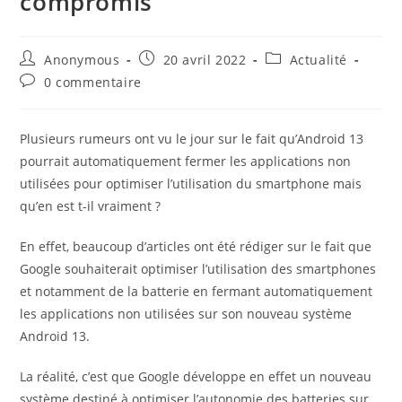
compromis
Auteur/autrice
Publication
Post
Anonymous
20 avril 2022
Actualité
de
publiée :
category:
Commentaires
0 commentaire
la
de
publication :
la
publication :
Plusieurs rumeurs ont vu le jour sur le fait qu’Android 13
pourrait automatiquement fermer les applications non
utilisées pour optimiser l’utilisation du smartphone mais
qu’en est t-il vraiment ?
En effet, beaucoup d’articles ont été rédiger sur le fait que
Google souhaiterait optimiser l’utilisation des smartphones
et notamment de la batterie en fermant automatiquement
les applications non utilisées sur son nouveau système
Android 13.
La réalité, c’est que Google développe en effet un nouveau
système destiné à optimiser l’autonomie des batteries sur