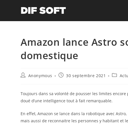
Skip
to
content
Amazon lance Astro s
domestique
Auteur/autrice
Publication
Post
Anonymous
30 septembre 2021
Actu
de
publiée :
categor
la
publication :
Toujours dans sa volonté de pousser les limites encore
doué d’une intelligence tout à fait remarquable.
En effet, Amazon se lance dans la robotique avec Astro,
mais aussi de reconnaitre les personnes y habitant et l