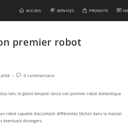
ACCUEIL
SERVICES
PRODUITS
N
on premier robot
Commentaires
alité
0 commentaire
y:
de
la
publication :
 plus loin, le géant Amazon lance son premier robot domestique
 un robot capable d’accomplir différentes tâches dans la maison
es éventuels étrangers.