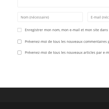
Enter
Enter
your
your
name
email
Enregistrer mon nom, mon e-mail et mon site dans
or
address
username
to
Prévenez-moi de tous les nouveaux commentaires p
to
comment
comment
Prévenez-moi de tous les nouveaux articles par e-m