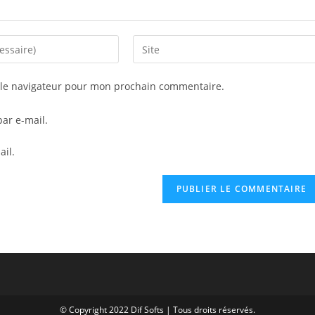
Saisir
l’URL
de
 le navigateur pour mon prochain commentaire.
votre
site
ar e-mail.
(facultatif)
ail.
© Copyright 2022 Dif Softs | Tous droits réservés.