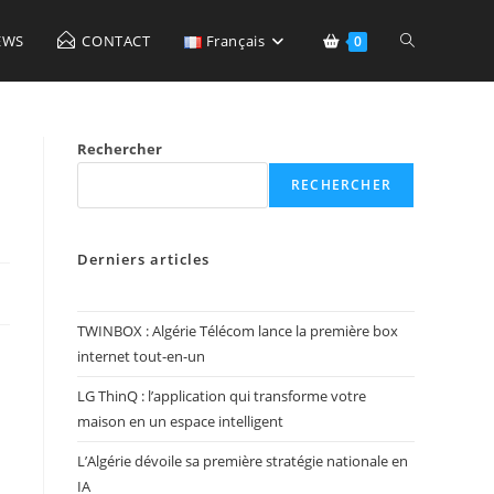
Toggle
EWS
CONTACT
Français
0
website
Rechercher
RECHERCHER
search
Derniers articles
TWINBOX : Algérie Télécom lance la première box
internet tout-en-un
LG ThinQ : l’application qui transforme votre
maison en un espace intelligent
L’Algérie dévoile sa première stratégie nationale en
IA