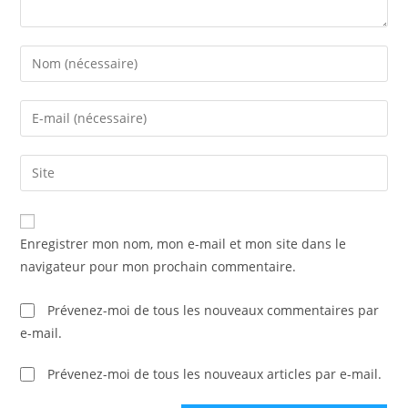
Enter
your
name
Enter
or
your
username
email
Saisir
to
address
l’URL
comment
to
de
comment
votre
Enregistrer mon nom, mon e-mail et mon site dans le
site
navigateur pour mon prochain commentaire.
(facultatif)
Prévenez-moi de tous les nouveaux commentaires par
e-mail.
Prévenez-moi de tous les nouveaux articles par e-mail.