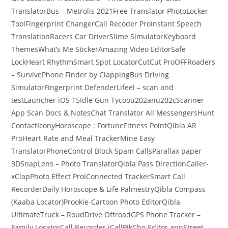
TranslatorBus – Metrolis 2021Free Translator PhotoLocker
ToolFingerprint ChangerCall Recoder ProInstant Speech
TranslationRacers Car DriverSlime SimulatorKeyboard
ThemesWhat’s Me StickerAmazing Video EditorSafe
LockHeart RhythmSmart Spot LocatorCutCut ProOFFRoaders
– SurvivePhone Finder by ClappingBus Driving
SimulatorFingerprint DefenderLifeel – scan and
testLauncher iOS 15Idle Gun Tycoou202anu202cScanner
App Scan Docs & NotesChat Translator All MessengersHunt
ContactIconyHoroscope : FortuneFitness PointQibla AR
ProHeart Rate and Meal TrackerMine Easy
TranslatorPhoneControl Block Spam CallsParallax paper
3DSnapLens – Photo TranslatorQibla Pass DirectionCaller-
xClapPhoto Effect ProiConnected TrackerSmart Call
RecorderDaily Horoscope & Life PalmestryQibla Compass
(Kaaba Locator)Prookie-Cartoon Photo EditorQibla
UltimateTruck – RoudDrive OffroadGPS Phone Tracker –
Family LocatorCall Recorder iCallPikCho Editor appStreet