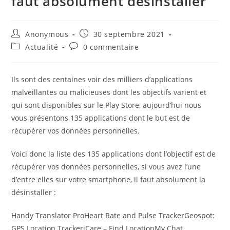
faut absolument désinstaller
Auteur/autrice
Publication
Anonymous
30 septembre 2021
de
publiée :
Post
Commentaires
Actualité
0 commentaire
la
category:
de
publication :
la
publication :
Ils sont des centaines voir des milliers d’applications
malveillantes ou malicieuses dont les objectifs varient et
qui sont disponibles sur le Play Store, aujourd’hui nous
vous présentons 135 applications dont le but est de
récupérer vos données personnelles.
Voici donc la liste des 135 applications dont l’objectif est de
récupérer vos données personnelles, si vous avez l’une
d’entre elles sur votre smartphone, il faut absolument la
désinstaller :
Handy Translator ProHeart Rate and Pulse TrackerGeospot:
GPS Location TrackeriCare – Find LocationMy Chat