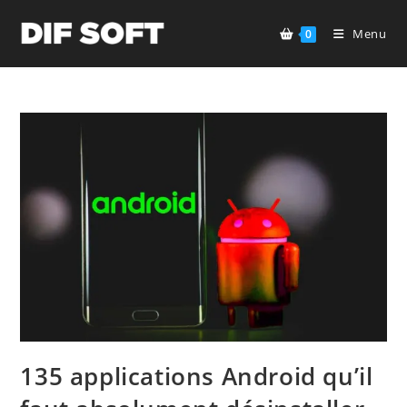
Skip
to
Menu
0
content
135 applications Android qu’il