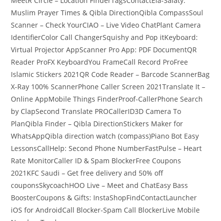
MeetR Circle – Location FinderTagsContactEla-Salaty:
Muslim Prayer Times & Qibla DirectionQibla CompassSoul
Scanner – Check YourCIAO – Live Video ChatPlant Camera
IdentifierColor Call ChangerSquishy and Pop itKeyboard:
Virtual Projector AppScanner Pro App: PDF DocumentQR
Reader ProFX KeyboardYou FrameCall Record ProFree
Islamic Stickers 2021QR Code Reader – Barcode ScannerBag
X-Ray 100% ScannerPhone Caller Screen 2021Translate It –
Online AppMobile Things FinderProof-CallerPhone Search
by ClapSecond Translate PROCallerID3D Camera To
PlanQibla Finder – Qibla DirectionStickers Maker for
WhatsAppQibla direction watch (compass)Piano Bot Easy
LessonsCallHelp: Second Phone NumberFastPulse – Heart
Rate MonitorCaller ID & Spam BlockerFree Coupons
2021KFC Saudi – Get free delivery and 50% off
couponsSkycoachHOO Live – Meet and ChatEasy Bass
BoosterCoupons & Gifts: InstaShopFindContactLauncher
iOS for AndroidCall Blocker-Spam Call BlockerLive Mobile