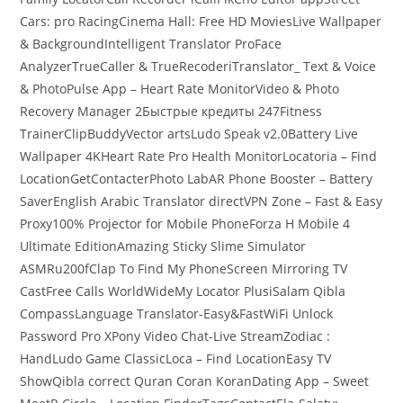
Cars: pro RacingCinema Hall: Free HD MoviesLive Wallpaper
& BackgroundIntelligent Translator ProFace
AnalyzerTrueCaller & TrueRecoderiTranslator_ Text & Voice
& PhotoPulse App – Heart Rate MonitorVideo & Photo
Recovery Manager 2Быстрые кредиты 247Fitness
TrainerClipBuddyVector artsLudo Speak v2.0Battery Live
Wallpaper 4KHeart Rate Pro Health MonitorLocatoria – Find
LocationGetContacterPhoto LabAR Phone Booster – Battery
SaverEnglish Arabic Translator directVPN Zone – Fast & Easy
Proxy100% Projector for Mobile PhoneForza H Mobile 4
Ultimate EditionAmazing Sticky Slime Simulator
ASMRu200fClap To Find My PhoneScreen Mirroring TV
CastFree Calls WorldWideMy Locator PlusiSalam Qibla
CompassLanguage Translator-Easy&FastWiFi Unlock
Password Pro XPony Video Chat-Live StreamZodiac :
HandLudo Game ClassicLoca – Find LocationEasy TV
ShowQibla correct Quran Coran KoranDating App – Sweet